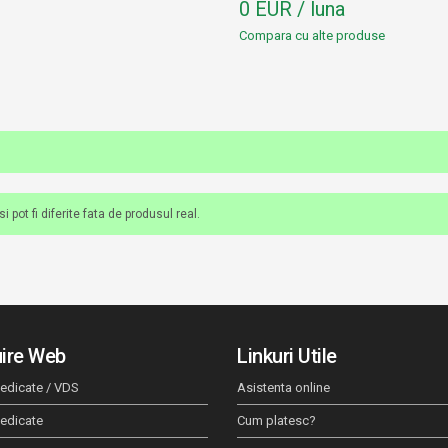
0 EUR / luna
Compara cu alte produse
 pot fi diferite fata de produsul real.
ire Web
Linkuri Utile
edicate / VDS
Asistenta online
dedicate
Cum platesc?