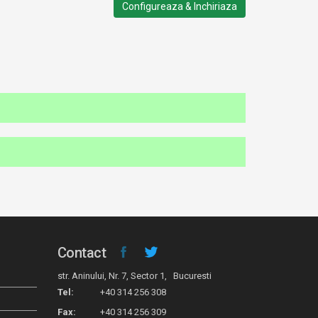
Configureaza & Inchiriaza
Contact
str. Aninului, Nr. 7, Sector 1, Bucuresti
Tel:
+40 314 256 308
Fax:
+40 314 256 309