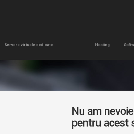
Servere virtuale dedicate
Hosting
Soft
Servere virtuale dedicate
Hosting
Soft
Nu am nevoie 
pentru acest 