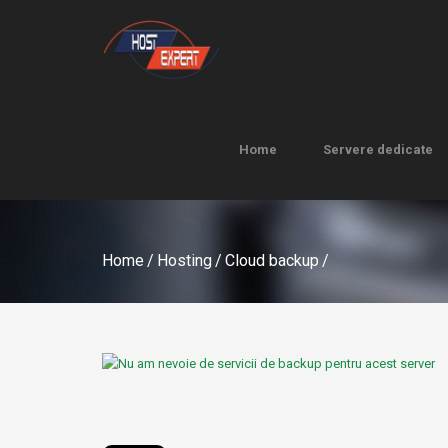
Home
Servere dedicate
Home
Servere dedicate
Home
/
Hosting
/
Cloud backup
/