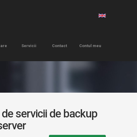
ware
Servicii
Contact
Contul meu
ware
Servicii
Contact
Contul meu
de servicii de backup
server