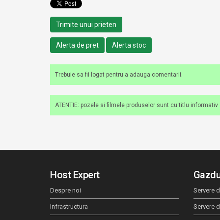
Trimite unui prieten
Alerta de pret
Alerta stoc
Trebuie sa fii logat pentru a adauga comentarii.
ATENTIE: pozele si filmele produselor sunt cu titlu informativ si
Host Expert
Gazdu
Despre noi
Servere d
Infrastructura
Servere 