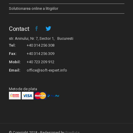
Solutionarea online a litigiilor
Contact
str. Aninului, Nr. 7, Sector 1, Bucuresti
Tel:
+40 314 256 308
Fax:
+40 314 256 309
Mobil:
+40 723 209 912
Email:
office@soft-expert.info
Metode de plata
© Copyright 2018 - Redesigned by
PowByte