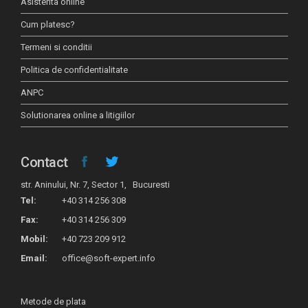
Asistenta online
Cum platesc?
Termeni si conditii
Politica de confidentialitate
ANPC
Solutionarea online a litigiilor
Contact
str. Aninului, Nr. 7, Sector 1, Bucuresti
Tel:
+40 314 256 308
Fax:
+40 314 256 309
Mobil:
+40 723 209 912
Email:
office@soft-expert.info
Metode de plata