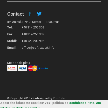
Contact
str. Aninului, Nr. 7, Sector 1, Bucuresti
Tel:
+40 314 256 308
Fax:
+40 314 256 309
Mobil:
+40 723 209 912
Email:
office@soft-expert.info
Metode de plata
© Copyright 2018 - Redesigned by
PowByte
Acest site foloseste cookies! Vezi politica de
confidentialitate.
Am
Termeni si conditii
Contact