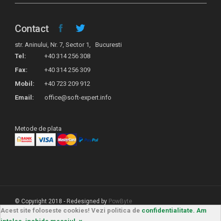
Contact
str. Aninului, Nr. 7, Sector 1, Bucuresti
Tel:
+40 314 256 308
Fax:
+40 314 256 309
Mobil:
+40 723 209 912
Email:
office@soft-expert.info
Metode de plata
© Copyright 2018 - Redesigned by
PowByte
Acest site foloseste cookies! Vezi politica de
confidentialitate.
Am
Termeni si conditii
Contact