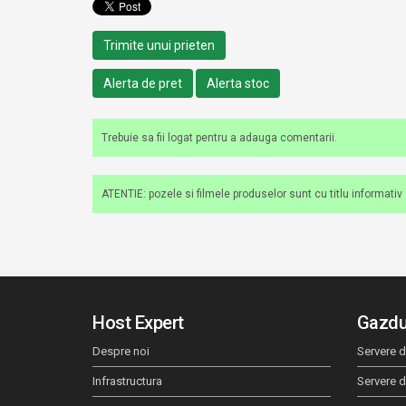
Trimite unui prieten
Alerta de pret
Alerta stoc
Trebuie sa fii logat pentru a adauga comentarii.
ATENTIE: pozele si filmele produselor sunt cu titlu informativ si
Host Expert
Gazdu
Despre noi
Servere d
Infrastructura
Servere 