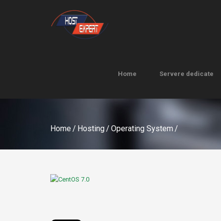
Home
Servere dedicate
Home
Servere dedicate
Home
/
Hosting
/
Operating System
/