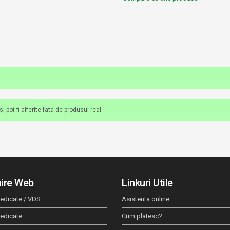
 pot fi diferite fata de produsul real.
ire Web
Linkuri Utile
edicate / VDS
Asistenta online
dedicate
Cum platesc?