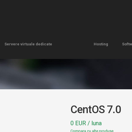
Servere virtuale dedicate
Hosting
Soft
Servere virtuale dedicate
Hosting
Soft
CentOS 7.0
0 EUR / luna
Compara cu alte produse