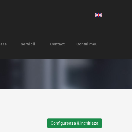
ware
Servicii
Contact
Contul meu
ware
Servicii
Contact
Contul meu
Configureaza & Inchiriaza