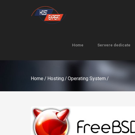
Home
Servere dedicate
Home
Servere dedicate
Home
/
Hosting
/
Operating System
/