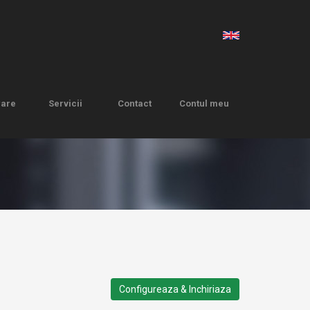
ware
Servicii
Contact
Contul meu
ware
Servicii
Contact
Contul meu
Configureaza & Inchiriaza