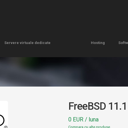
Servere virtuale dedicate
Hosting
Soft
Servere virtuale dedicate
Hosting
Soft
FreeBSD 11.1
0 EUR / luna
Compara cu alte produse