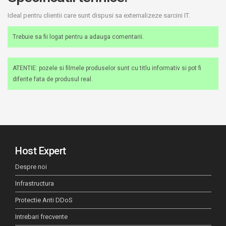
Ideal pentru clientii care sunt dispusi sa externalizeze sarcini IT.
Trebuie sa fii logat pentru a adauga comentarii.
ATENTIE: pozele si filmele produselor sunt cu titlu informativ si pot fi
diferite fata de produsul real.
Host Expert
Despre noi
Infrastructura
Protectie Anti DDoS
Intrebari frecvente